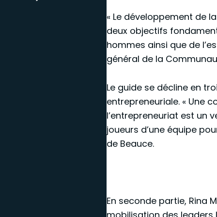
« Le développement de la 
deux objectifs fondament
hommes ainsi que de l’es
général de la Communauté 
Le guide se décline en tr
entrepreneuriale. « Une 
l’entrepreneuriat est un 
joueurs d’une équipe pour
de Beauce.
En seconde partie, Rina Ma
mobilisation des leaders 