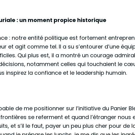
uriale : un moment propice historique
e : notre entité politique est fortement entrepreneu
eur et agit comme tel. Il a su s’entourer d’une éq
iciles. Qui plus est, il a montré un courage admira
décisions, notamment celles qui touchaient le cœ
s inspirez la confiance et le leadership humain.
ble de me positionner sur l’initiative du Panier Ble
frontières se referment et quand l’étranger nous 
, et s’il le faut, payer un peu plus cher pour de l
uand je prépare les lunchs, je me dis que les ingré