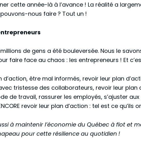
iner cette année-là à l’avance ! La réalité a largem
 pouvons-nous faire ? Tout un !
 entrepreneurs
e millions de gens a été bouleversée. Nous le savo
ur faire face au chaos : les entrepreneurs ! Et c’e
n d’action, être mal informés, revoir leur plan d’act
vec tristesse des collaborateurs, revoir leur plan 
de de travail, rassurer les employés, s’ajuster au
ENCORE revoir leur plan d’action : tel est ce qu’ils on
ussi à maintenir l’économie du Québec à flot et
peau pour cette résilience au quotidien !