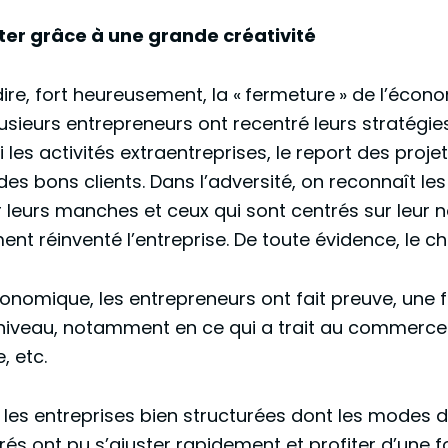
nter grâce à une grande créativité
re, fort heureusement, la « fermeture » de l’écon
usieurs entrepreneurs ont recentré leurs stratégie
ni les activités extraentreprises, le report des pro
des bons clients. Dans l’adversité, on reconnaît le
r leurs manches et ceux qui sont centrés sur leur n
nt réinventé l’entreprise. De toute évidence, le c
onomique, les entrepreneurs ont fait preuve, une 
niveau, notamment en ce qui a trait au commerce en 
, etc.
ue les entreprises bien structurées dont les modes 
és ont pu s’ajuster rapidement et profiter d’une 