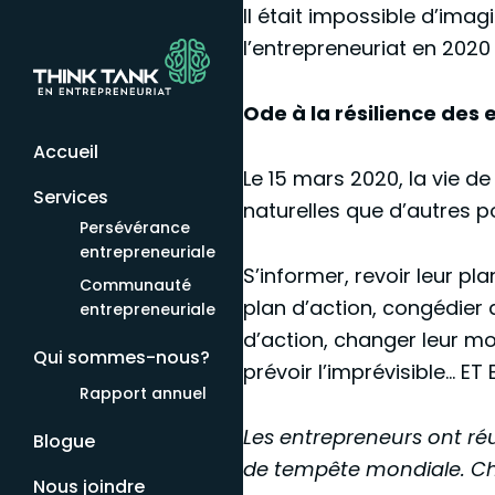
Il était impossible d’imag
l’entrepreneuriat en 2020
Ode à la résilience des
Accueil
Le 15 mars 2020, la vie d
Services
naturelles que d’autres po
Persévérance
entrepreneuriale
S’informer, revoir leur pla
Communauté
plan d’action, congédier a
entrepreneuriale
d’action, changer leur mo
Qui sommes-nous?
prévoir l’imprévisible… ET 
Rapport annuel
Les entrepreneurs ont ré
Blogue
de tempête mondiale. Cha
Nous joindre