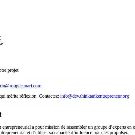
E
se
tre projet.
erin@rougecanari.com
qui mérite réflexion. Contactez:
info@dev.thinktankentrepreneur.org
t
entrepreneurial a pour mission de rassembler un groupe d’experts en ent
ntrepreneuriat et d’utiliser sa capacité d’influence pour les propulser.