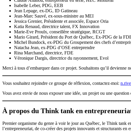
Claude Ananou, entrepreneur en série, HEC Montréal
Isabelle Leber, PDG, EEB
Jean Lepage, ex-DG, ID Gatineau
Jean-Marc Sauvé, ex-sous-ministre au MEI
Jessica Grenier, Présidente et associée, Espace Oria
Katia Renaud, directrice talent, FX Innovation
Marie-Eve Proulx, conseillère stratégique, RCGT
Mario Girard, Président du Port de Québec, Ex-PDG de la FD
Michel Bundock, ex-PDG du Groupement des chefs d’entrepri
Natacha Jean, ex-PDG d’OSE entreprendre
Rina Marchand, directrice, FDE
Véronique Dargis, directrice du rayonnement, Evol
Merci à tous d’embarquer dans ce projet. Souhaitons qu’il devienne no
Vous souhaitez rejoindre ce groupe de réflexion, contactez-moi:
n.riv
Vous avez envie de nous exposer une idée, un projet ou une question 
À propos du Think tank en entrepreneuria
Premier organisme du genre à voir le jour au Québec, le Think tank en 
l’entrepreneuriat, de co-créer des projets innovants et structurants en e