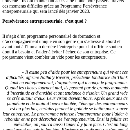
nouvelle ! Ils ont maintenant accès à de l’aide pour passer à travers
ces moments difficiles grâce au Programme Persévérance
entrepreneuriale qui sera lancé dès janvier 2023.
Persévérance entrepreneuriale, c’est quoi ?
Il s’agit d’un programme personnalisé de formation et
d’accompagnement unique en son genre qui s’adresse d’abord et
avant tout à l’humain derrière l’entreprise pour lui offrir le soutien
dont il a besoin et l’aider à éviter l’échec de son entreprise. Ce
programme vient combler un vide pour les entrepreneurs.
«
Il existe peu d’aide pour les entrepreneurs qui vivent ces
difficultés, affirme Nathaly Riverin, présidente-fondatrice du Think
tank en entrepreneuriat, l’organisme qui a conçu le programme.
Quand les choses tournent mal, ils passent par de grands moments
d’incertitude et d’anxiété et ont tendance à s’isoler. Un grand vide
se crée autour d’eux. Leur vision devient floue. Après deux ans de
pandémie et de main-d’oeuvre limitée, l’énergie des entrepreneurs
est au plus bas, certains perdent le goût de se battre pour sauver
leur entreprise. Le programme priorise l’entrepreneur pour l’aider à
rebondir et ne pas décrocher de l’entrepreneuriat. Et si la faillite est
inévitable, on pourra aussi l’aider à y faire face. C’est un long
tunnel avant de voir la lumière. Plusieurs nous disent: on s’en remet