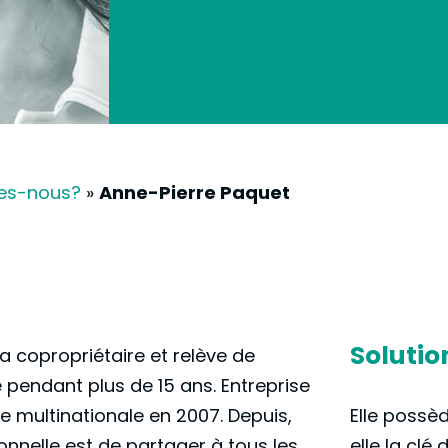
es-nous?
»
Anne-Pierre Paquet
Solutio
la copropriétaire et relève de
le pendant plus de 15 ans. Entreprise
e multinationale en 2007. Depuis,
Elle possè
onnelle est de partager à tous les
elle la clé 