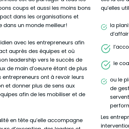
bons coups et aussi les moins bons
qu’elles ut
mpact dans les organisations et
e dans un monde meilleur!
la plan
d’affai
otidien avec les entrepreneurs afin
l’acc
act auprès des équipes et où
on leadership vers le succès de
le co
jeux de main d’oeuvre étant de plus
s entrepreneurs ont à revoir leurs
ou le p
n et donner plus de sens aux
de ges
uipes afin de les mobiliser et de
servent
perform
Les entrep
alité en tête qu’elle accompagne
interventio
eurs d’exception, des leaders et