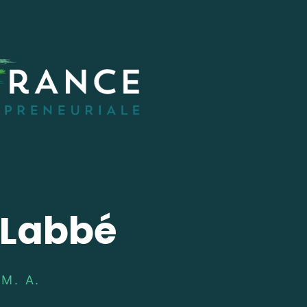
 Labbé
M. A.