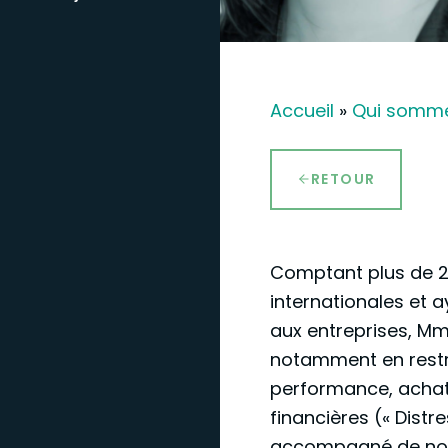
Accueil
»
Qui somm
RETOUR
Comptant plus de 2
internationales et 
aux entreprises, Mm
notamment en restru
performance, achat/
financières (« Distr
accompagné de nom