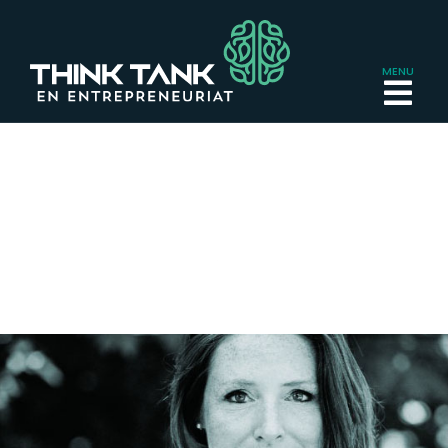
RÉFLÉCHIR.
CO-CRÉER.
PROPULSER.
La branche philanthropique
de
Rouge Canari